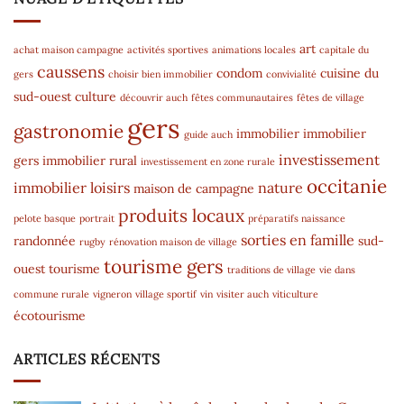
art
achat maison campagne
activités sportives
animations locales
capitale du
caussens
condom
cuisine du
gers
choisir bien immobilier
convivialité
sud-ouest
culture
découvrir auch
fêtes communautaires
fêtes de village
gers
gastronomie
immobilier
immobilier
guide auch
investissement
gers
immobilier rural
investissement en zone rurale
occitanie
immobilier
loisirs
nature
maison de campagne
produits locaux
pelote basque
portrait
préparatifs naissance
sorties en famille
randonnée
sud-
rugby
rénovation maison de village
tourisme gers
ouest
tourisme
traditions de village
vie dans
commune rurale
vigneron
village sportif
vin
visiter auch
viticulture
écotourisme
ARTICLES RÉCENTS