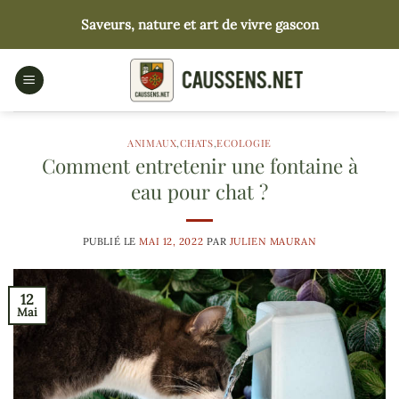
Passer
Saveurs, nature et art de vivre gascon
au
contenu
ANIMAUX
,
CHATS
,
ECOLOGIE
Comment entretenir une fontaine à
eau pour chat ?
PUBLIÉ LE
MAI 12, 2022
PAR
JULIEN MAURAN
12
Mai