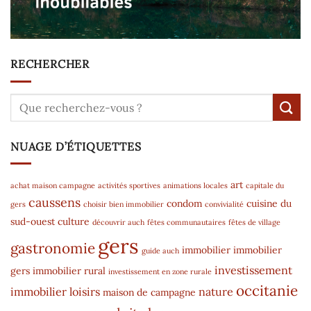
RECHERCHER
NUAGE D’ÉTIQUETTES
art
achat maison campagne
activités sportives
animations locales
capitale du
caussens
condom
cuisine du
gers
choisir bien immobilier
convivialité
sud-ouest
culture
découvrir auch
fêtes communautaires
fêtes de village
gers
gastronomie
immobilier
immobilier
guide auch
investissement
gers
immobilier rural
investissement en zone rurale
occitanie
immobilier
loisirs
nature
maison de campagne