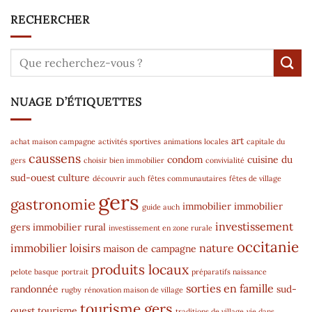
RECHERCHER
NUAGE D’ÉTIQUETTES
art
achat maison campagne
activités sportives
animations locales
capitale du
caussens
condom
cuisine du
gers
choisir bien immobilier
convivialité
sud-ouest
culture
découvrir auch
fêtes communautaires
fêtes de village
gers
gastronomie
immobilier
immobilier
guide auch
investissement
gers
immobilier rural
investissement en zone rurale
occitanie
immobilier
loisirs
nature
maison de campagne
produits locaux
pelote basque
portrait
préparatifs naissance
sorties en famille
randonnée
sud-
rugby
rénovation maison de village
tourisme gers
ouest
tourisme
traditions de village
vie dans