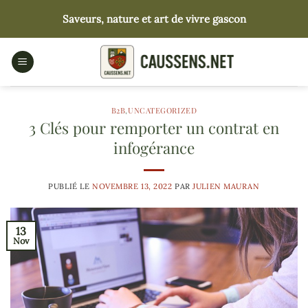
Passer
Saveurs, nature et art de vivre gascon
au
contenu
B2B
,
UNCATEGORIZED
3 Clés pour remporter un contrat en
infogérance
PUBLIÉ LE
NOVEMBRE 13, 2022
PAR
JULIEN MAURAN
13
Nov