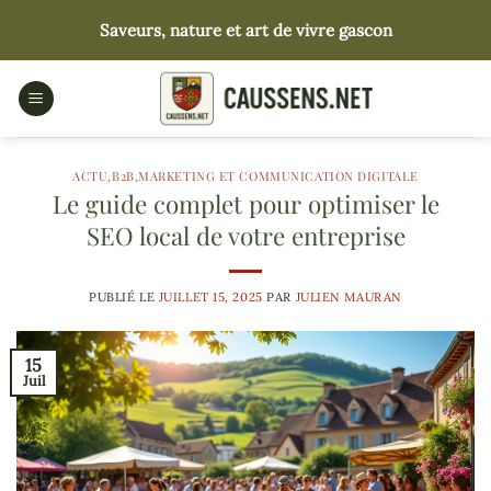
Passer
Saveurs, nature et art de vivre gascon
au
contenu
ACTU
,
B2B
,
MARKETING ET COMMUNICATION DIGITALE
Le guide complet pour optimiser le
SEO local de votre entreprise
PUBLIÉ LE
JUILLET 15, 2025
PAR
JULIEN MAURAN
15
Juil