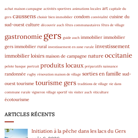
art
achat maison campagne
activités sportives
animations locales
capitale du
caussens
condom
cuisine du
gers
choisir bien immobilier
convivialité
sud-ouest
culture
découvrir auch
fêtes communautaires
fêtes de village
gers
gastronomie
immobilier
immobilier
guide auch
investissement
gers
immobilier rural
investissement en zone rurale
occitanie
immobilier
loisirs
nature
maison de campagne
produits locaux
pelote basque
portrait
préparatifs naissance
sorties en famille
randonnée
sud-
rugby
rénovation maison de village
tourisme gers
ouest
tourisme
traditions de village
vie dans
commune rurale
vigneron
village sportif
vin
visiter auch
viticulture
écotourisme
ARTICLES RÉCENTS
Initiation à la pêche dans les lacs du Gers