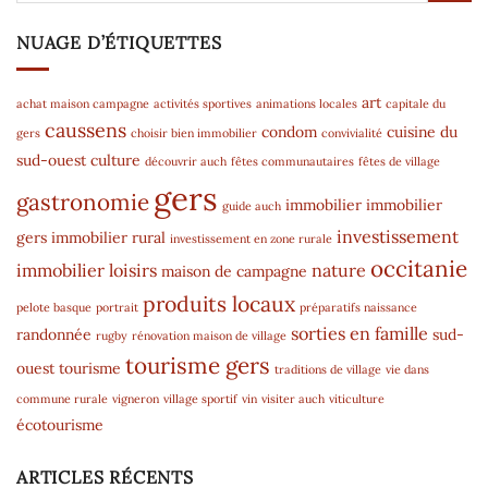
NUAGE D’ÉTIQUETTES
art
achat maison campagne
activités sportives
animations locales
capitale du
caussens
condom
cuisine du
gers
choisir bien immobilier
convivialité
sud-ouest
culture
découvrir auch
fêtes communautaires
fêtes de village
gers
gastronomie
immobilier
immobilier
guide auch
investissement
gers
immobilier rural
investissement en zone rurale
occitanie
immobilier
loisirs
nature
maison de campagne
produits locaux
pelote basque
portrait
préparatifs naissance
sorties en famille
randonnée
sud-
rugby
rénovation maison de village
tourisme gers
ouest
tourisme
traditions de village
vie dans
commune rurale
vigneron
village sportif
vin
visiter auch
viticulture
écotourisme
ARTICLES RÉCENTS