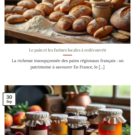
Le pain et les farines locales à redécouvrir
La richesse insoupçonnée des pains régionaux français : un
patrimoine à savourer En France, le [...]
30
Sep