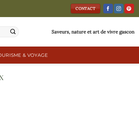
CONTACT
Saveurs, nature et art de vivre gascon
OURISME & VOYAGE
X